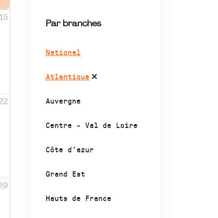
15
Par branches
National
Atlantique
Auvergne
22
Centre - Val de Loire
Côte d’azur
Grand Est
29
Hauts de France