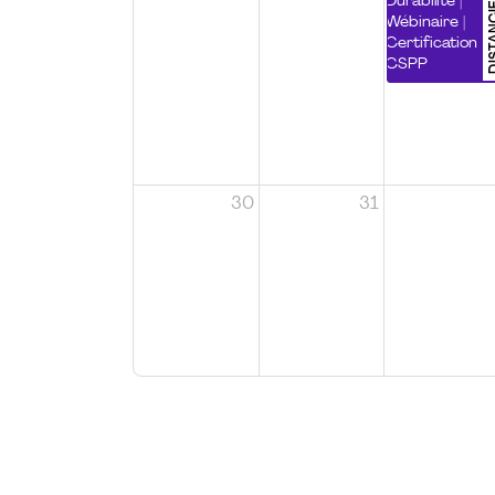
DISTA
Durabilité |
Wébinaire |
Certification
CSPP
30
31