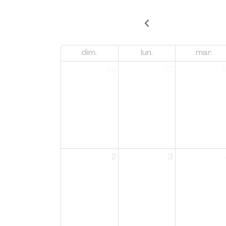
dim.
lun.
mar.
26
27
2
2
3