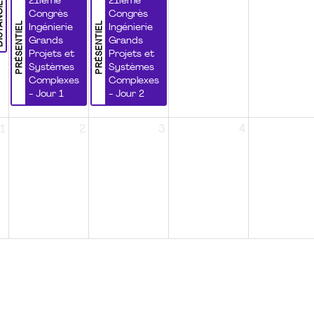
NCIEL
21ième
21ième
Congrès
Congrès
PRÉSENTIEL
PRÉSENTIEL
Ingénierie
Ingénierie
Grands
Grands
Projets et
Projets et
Systèmes
Systèmes
Complexes
Complexes
- Jour 1
- Jour 2
1
2
3
4