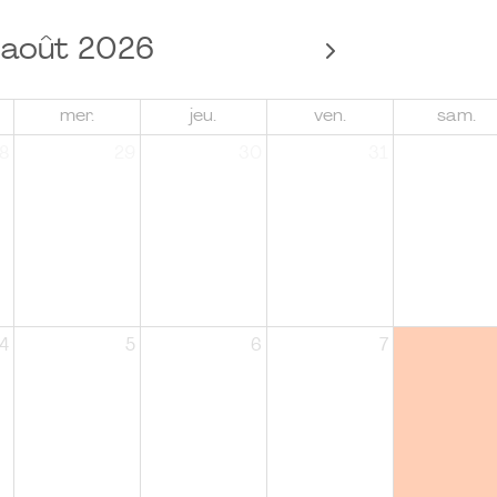
août 2026
mer.
jeu.
ven.
sam.
8
29
30
31
4
5
6
7