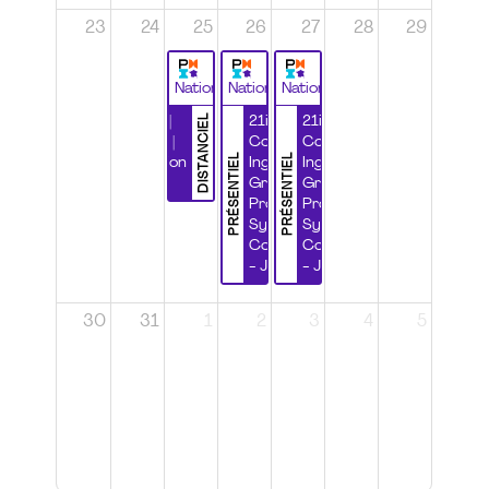
23
24
25
26
27
28
29
National
National
National
DISTANCIEL
Durabilité |
21ième
21ième
Wébinaire |
Congrès
Congrès
PRÉSENTIEL
PRÉSENTIEL
Certification
Ingénierie
Ingénierie
CSPP
Grands
Grands
Projets et
Projets et
Systèmes
Systèmes
Complexes
Complexes
- Jour 1
- Jour 2
30
31
1
2
3
4
5