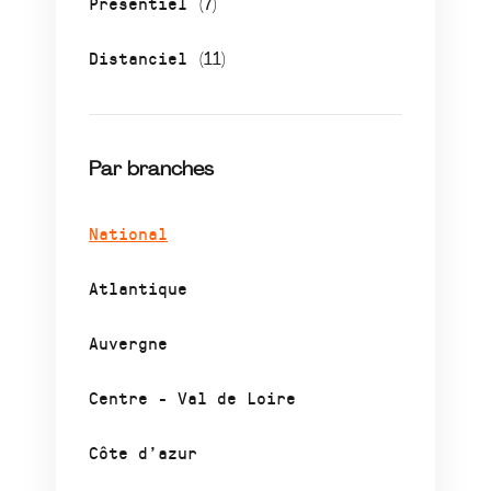
Présentiel
(7)
Distanciel
(11)
Par branches
National
Atlantique
Auvergne
Centre - Val de Loire
Côte d’azur