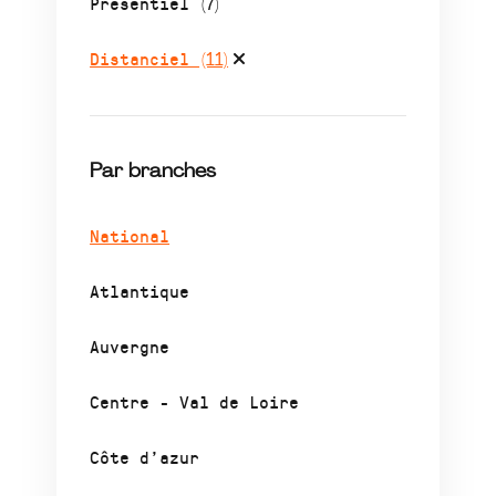
Présentiel
(7)
Distanciel
(11)
Par branches
National
Atlantique
Auvergne
Centre - Val de Loire
Côte d’azur