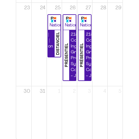
23
24
25
26
27
28
29
National
National
National
DISTANCIEL
Durabilité |
21ième
21ième
Wébinaire |
Congrès
Congrès
PRÉSENTIEL
PRÉSENTIEL
Certification
Ingénierie
Ingénierie
CSPP
Grands
Grands
Projets et
Projets et
Systèmes
Systèmes
Complexes
Complexes
- Jour 1
- Jour 2
30
31
1
2
3
4
5