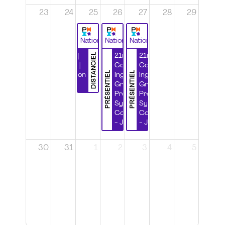
23
24
25
26
27
28
29
National
National
National
DISTANCIEL
Durabilité |
21ième
21ième
Wébinaire |
Congrès
Congrès
PRÉSENTIEL
PRÉSENTIEL
Certification
Ingénierie
Ingénierie
CSPP
Grands
Grands
Projets et
Projets et
Systèmes
Systèmes
Complexes
Complexes
- Jour 1
- Jour 2
30
31
1
2
3
4
5