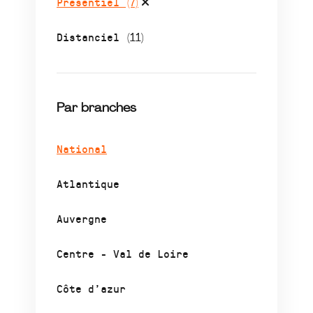
Présentiel
(7)
Distanciel
(11)
Par branches
National
Atlantique
Auvergne
Centre - Val de Loire
Côte d’azur