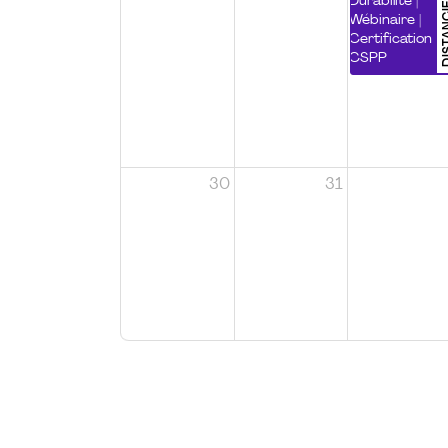
DISTA
Durabilité |
Wébinaire |
Certification
CSPP
30
31