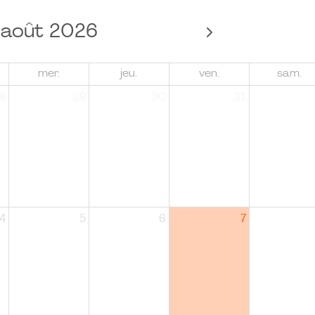
août 2026
mer.
jeu.
ven.
sam.
8
29
30
31
4
5
6
7