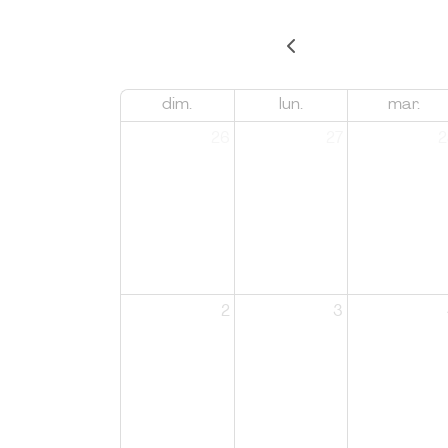
dim.
lun.
mar.
26
27
2
2
3