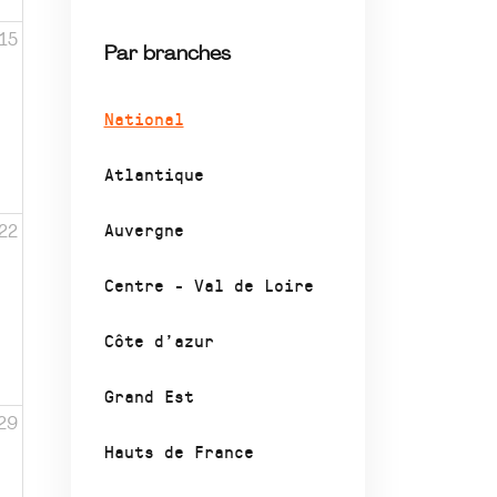
15
Par branches
National
Atlantique
Auvergne
22
Centre - Val de Loire
Côte d’azur
Grand Est
29
Hauts de France