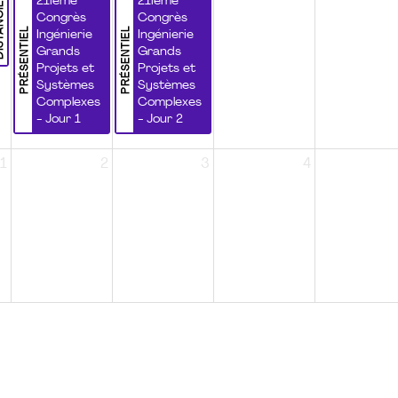
NCIEL
21ième
21ième
Congrès
Congrès
PRÉSENTIEL
PRÉSENTIEL
Ingénierie
Ingénierie
Grands
Grands
Projets et
Projets et
Systèmes
Systèmes
Complexes
Complexes
- Jour 1
- Jour 2
1
2
3
4