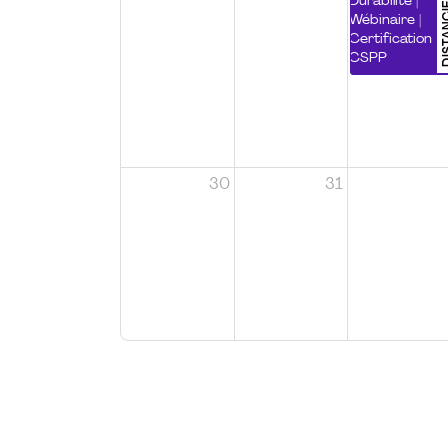
DISTA
Durabilité |
Wébinaire |
Certification
CSPP
30
31