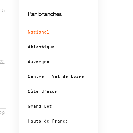
15
Par branches
National
Atlantique
Auvergne
22
Centre - Val de Loire
Côte d’azur
Grand Est
29
Hauts de France