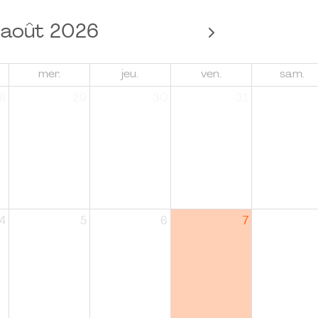
août 2026
mer.
jeu.
ven.
sam.
8
29
30
31
4
5
6
7