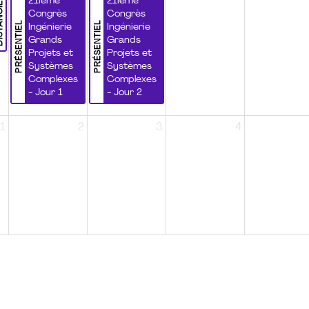
NCIEL
21ième
21ième
Congrès
Congrès
PRÉSENTIEL
PRÉSENTIEL
Ingénierie
Ingénierie
Grands
Grands
Projets et
Projets et
Systèmes
Systèmes
Complexes
Complexes
- Jour 1
- Jour 2
1
2
3
4