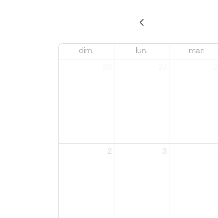
dim.
lun.
mar.
26
27
2
2
3