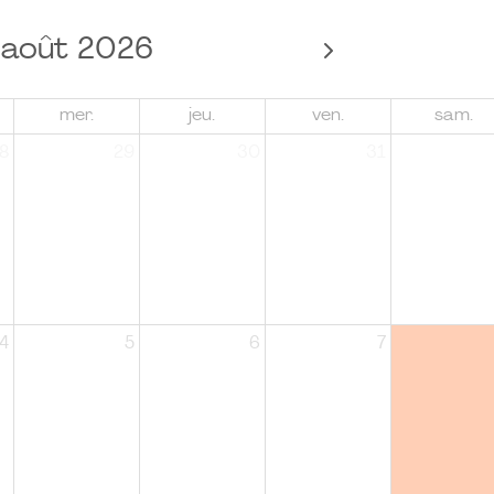
août 2026
mer.
jeu.
ven.
sam.
8
29
30
31
4
5
6
7