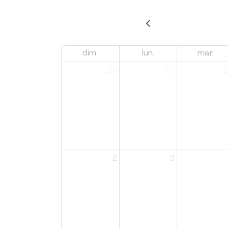
dim.
lun.
mar.
26
27
2
2
3