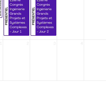
NCIEL
21ième
21ième
Congrès
Congrès
PRÉSENTIEL
PRÉSENTIEL
Ingénierie
Ingénierie
Grands
Grands
Projets et
Projets et
Systèmes
Systèmes
Complexes
Complexes
- Jour 1
- Jour 2
1
2
3
4