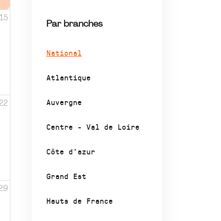
15
Par branches
National
Atlantique
Auvergne
22
Centre - Val de Loire
Côte d’azur
Grand Est
29
Hauts de France