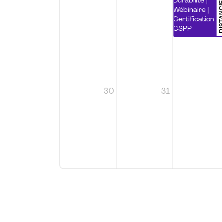
DISTA
Durabilité |
Wébinaire |
Certification
CSPP
30
31