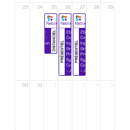
23
24
25
26
27
28
29
National
National
National
DISTANCIEL
Durabilité |
21ième
21ième
Wébinaire |
Congrès
Congrès
PRÉSENTIEL
PRÉSENTIEL
Certification
Ingénierie
Ingénierie
CSPP
Grands
Grands
Projets et
Projets et
Systèmes
Systèmes
Complexes
Complexes
- Jour 1
- Jour 2
30
31
1
2
3
4
5