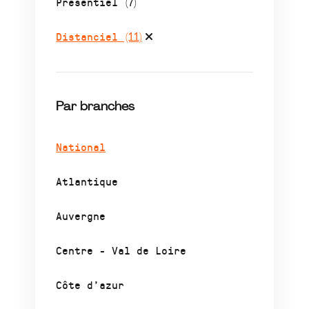
Présentiel
(7)
Distanciel
(11)
Par branches
National
Atlantique
Auvergne
Centre - Val de Loire
Côte d’azur