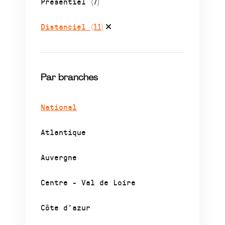
Présentiel
(7)
Distanciel
(11)
Par branches
National
Atlantique
Auvergne
Centre - Val de Loire
Côte d’azur