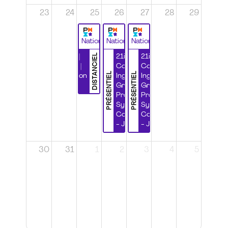
23
24
25
26
27
28
29
National
National
National
DISTANCIEL
Durabilité |
21ième
21ième
Wébinaire |
Congrès
Congrès
PRÉSENTIEL
PRÉSENTIEL
Certification
Ingénierie
Ingénierie
CSPP
Grands
Grands
Projets et
Projets et
Systèmes
Systèmes
Complexes
Complexes
- Jour 1
- Jour 2
30
31
1
2
3
4
5