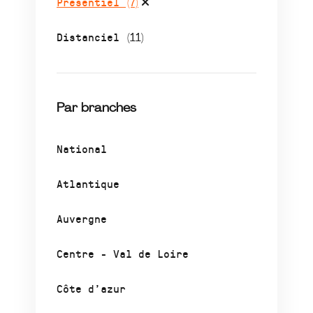
Présentiel
(7)
Distanciel
(11)
Par branches
National
Atlantique
Auvergne
Centre - Val de Loire
Côte d’azur