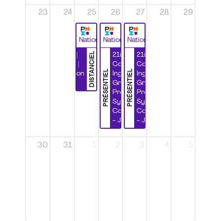
23
24
25
26
27
28
29
National
National
National
DISTANCIEL
Durabilité |
21ième
21ième
Wébinaire |
Congrès
Congrès
PRÉSENTIEL
PRÉSENTIEL
Certification
Ingénierie
Ingénierie
CSPP
Grands
Grands
Projets et
Projets et
Systèmes
Systèmes
Complexes
Complexes
- Jour 1
- Jour 2
30
31
1
2
3
4
5