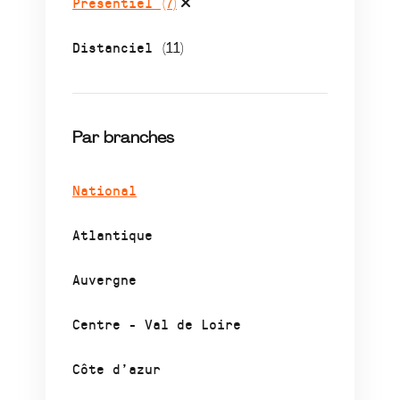
Présentiel
(7)
Distanciel
(11)
Par branches
National
Atlantique
Auvergne
Centre - Val de Loire
Côte d’azur