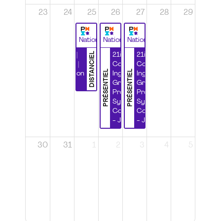
23
24
25
26
27
28
29
National
National
National
DISTANCIEL
Durabilité |
21ième
21ième
Wébinaire |
Congrès
Congrès
PRÉSENTIEL
PRÉSENTIEL
Certification
Ingénierie
Ingénierie
CSPP
Grands
Grands
Projets et
Projets et
Systèmes
Systèmes
Complexes
Complexes
- Jour 1
- Jour 2
30
31
1
2
3
4
5