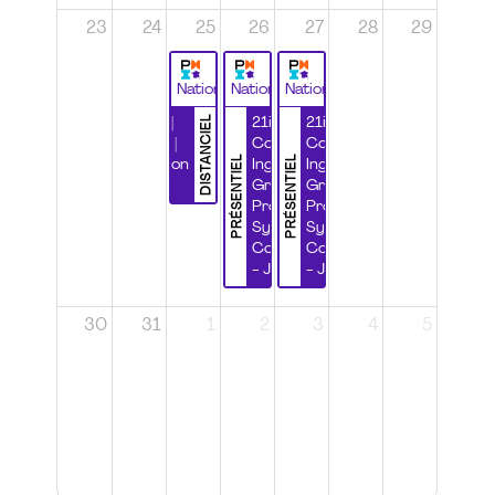
23
24
25
26
27
28
29
National
National
National
DISTANCIEL
Durabilité |
21ième
21ième
Wébinaire |
Congrès
Congrès
PRÉSENTIEL
PRÉSENTIEL
Certification
Ingénierie
Ingénierie
CSPP
Grands
Grands
Projets et
Projets et
Systèmes
Systèmes
Complexes
Complexes
- Jour 1
- Jour 2
30
31
1
2
3
4
5