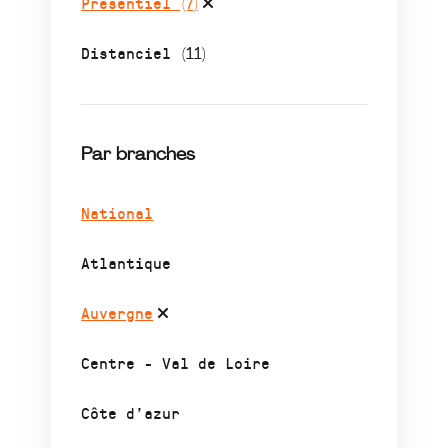
Présentiel
(7)
Distanciel
(11)
Par branches
National
Atlantique
Auvergne
Centre - Val de Loire
Côte d’azur