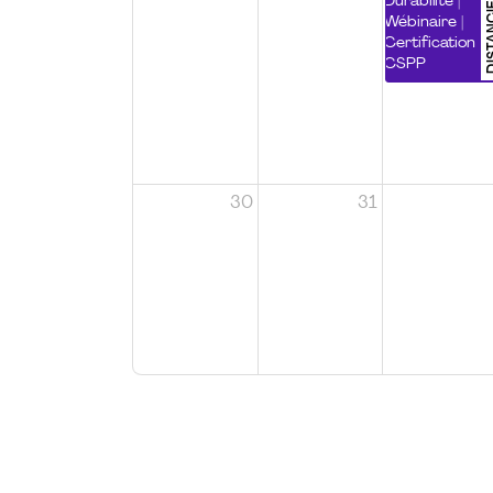
DISTA
Durabilité |
Wébinaire |
Certification
CSPP
30
31