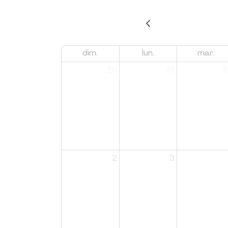
dim.
lun.
mar.
26
27
2
2
3