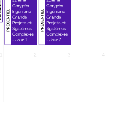
NCIEL
21ième
21ième
Congrès
Congrès
PRÉSENTIEL
PRÉSENTIEL
Ingénierie
Ingénierie
Grands
Grands
Projets et
Projets et
Systèmes
Systèmes
Complexes
Complexes
- Jour 1
- Jour 2
1
2
3
4