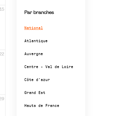
15
Par branches
National
Atlantique
Auvergne
22
Centre - Val de Loire
Côte d’azur
Grand Est
29
Hauts de France