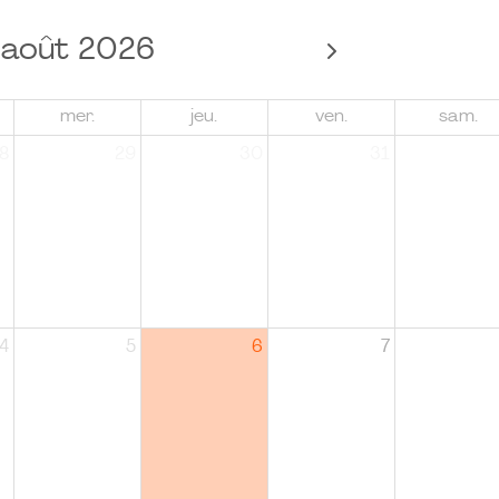
août 2026
mer.
jeu.
ven.
sam.
8
29
30
31
4
5
6
7