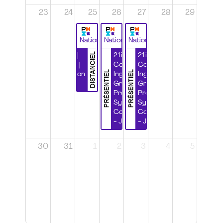
23
24
25
26
27
28
29
National
National
National
DISTANCIEL
Durabilité |
21ième
21ième
Wébinaire |
Congrès
Congrès
PRÉSENTIEL
PRÉSENTIEL
Certification
Ingénierie
Ingénierie
CSPP
Grands
Grands
Projets et
Projets et
Systèmes
Systèmes
Complexes
Complexes
- Jour 1
- Jour 2
30
31
1
2
3
4
5