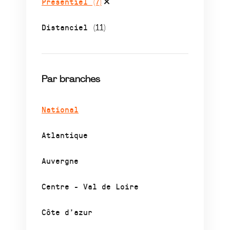
Présentiel
(7)
Distanciel
(11)
Par branches
National
Atlantique
Auvergne
Centre - Val de Loire
Côte d’azur