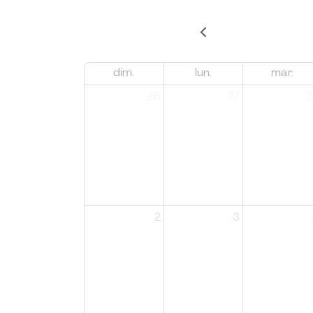
dim.
lun.
mar.
26
27
2
2
3