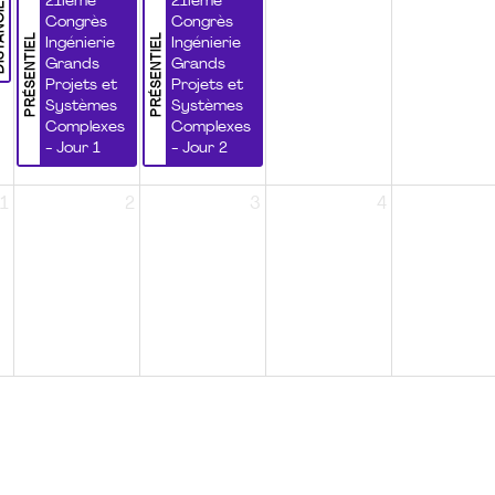
NCIEL
21ième
21ième
Congrès
Congrès
PRÉSENTIEL
PRÉSENTIEL
Ingénierie
Ingénierie
Grands
Grands
Projets et
Projets et
Systèmes
Systèmes
Complexes
Complexes
- Jour 1
- Jour 2
1
2
3
4