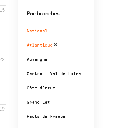
15
Par branches
National
Atlantique
Auvergne
22
Centre - Val de Loire
Côte d’azur
Grand Est
29
Hauts de France