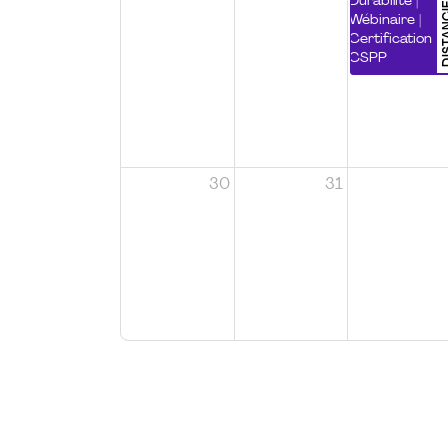
DISTA
Durabilité |
Wébinaire |
Certification
CSPP
30
31