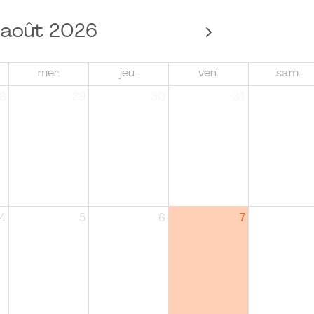
août 2026
mer.
jeu.
ven.
sam.
8
29
30
31
4
5
6
7