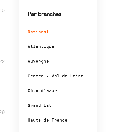
15
Par branches
National
Atlantique
Auvergne
22
Centre - Val de Loire
Côte d’azur
Grand Est
29
Hauts de France