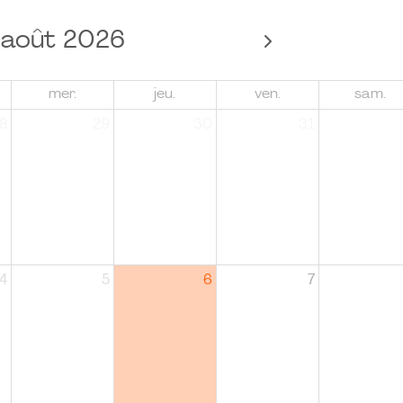
août 2026
mer.
jeu.
ven.
sam.
8
29
30
31
4
5
6
7