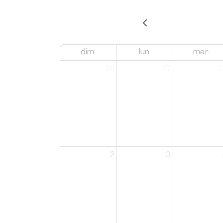
dim.
lun.
mar.
26
27
2
2
3