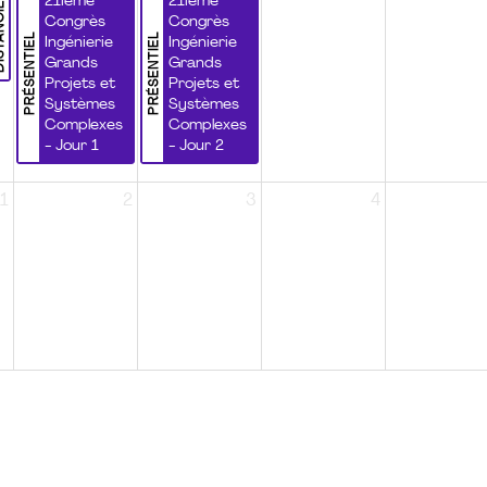
NCIEL
21ième
21ième
Congrès
Congrès
PRÉSENTIEL
PRÉSENTIEL
Ingénierie
Ingénierie
Grands
Grands
Projets et
Projets et
Systèmes
Systèmes
Complexes
Complexes
- Jour 1
- Jour 2
1
2
3
4