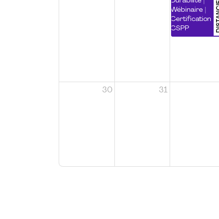
DISTA
Durabilité |
Wébinaire |
Certification
CSPP
30
31