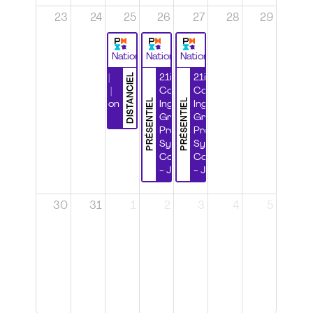
23
24
25
26
27
28
29
National
National
National
DISTANCIEL
Durabilité |
21ième
21ième
Wébinaire |
Congrès
Congrès
PRÉSENTIEL
PRÉSENTIEL
Certification
Ingénierie
Ingénierie
CSPP
Grands
Grands
Projets et
Projets et
Systèmes
Systèmes
Complexes
Complexes
- Jour 1
- Jour 2
30
31
1
2
3
4
5