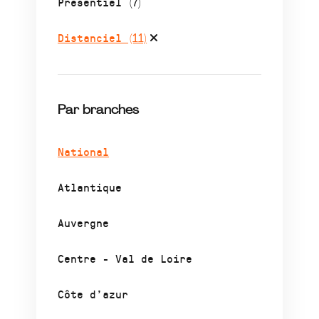
Présentiel
(7)
Distanciel
(11)
Par branches
National
Atlantique
Auvergne
Centre - Val de Loire
Côte d’azur