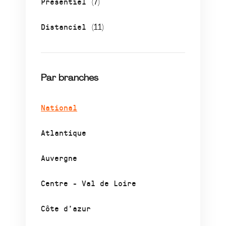
Présentiel
(7)
Distanciel
(11)
Par branches
National
Atlantique
Auvergne
Centre - Val de Loire
Côte d’azur