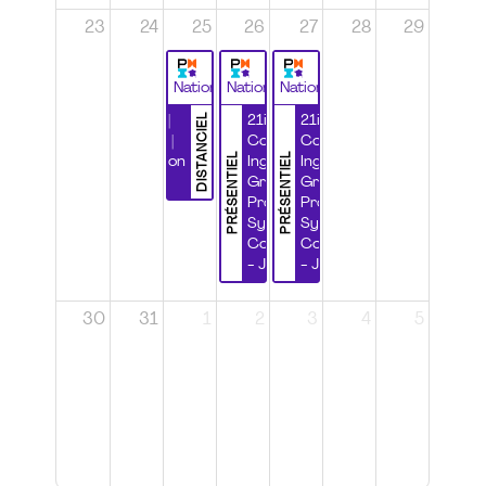
23
24
25
26
27
28
29
National
National
National
DISTANCIEL
Durabilité |
21ième
21ième
Wébinaire |
Congrès
Congrès
PRÉSENTIEL
PRÉSENTIEL
Certification
Ingénierie
Ingénierie
CSPP
Grands
Grands
Projets et
Projets et
Systèmes
Systèmes
Complexes
Complexes
- Jour 1
- Jour 2
30
31
1
2
3
4
5