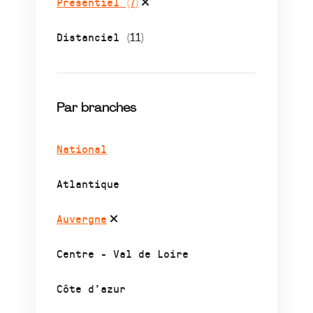
Présentiel
(7)
Distanciel
(11)
Par branches
National
Atlantique
Auvergne
Centre - Val de Loire
Côte d’azur