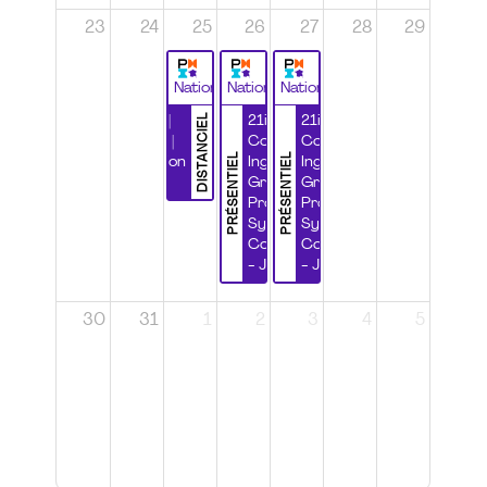
23
24
25
26
27
28
29
National
National
National
DISTANCIEL
Durabilité |
21ième
21ième
Wébinaire |
Congrès
Congrès
PRÉSENTIEL
PRÉSENTIEL
Certification
Ingénierie
Ingénierie
CSPP
Grands
Grands
Projets et
Projets et
Systèmes
Systèmes
Complexes
Complexes
- Jour 1
- Jour 2
30
31
1
2
3
4
5