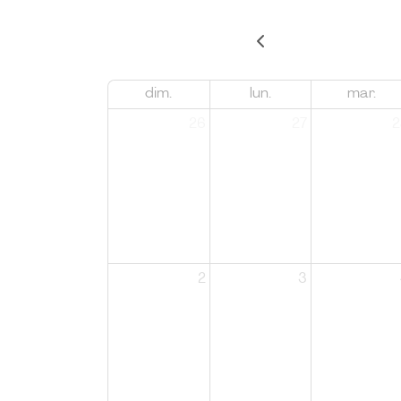
dim.
lun.
mar.
26
27
2
2
3