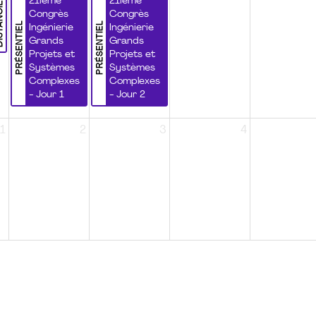
NCIEL
21ième
21ième
Congrès
Congrès
PRÉSENTIEL
PRÉSENTIEL
Ingénierie
Ingénierie
Grands
Grands
Projets et
Projets et
Systèmes
Systèmes
Complexes
Complexes
- Jour 1
- Jour 2
1
2
3
4