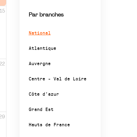
15
Par branches
National
Atlantique
Auvergne
22
Centre - Val de Loire
Côte d’azur
Grand Est
29
Hauts de France