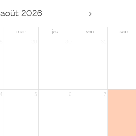
août 2026
mer.
jeu.
ven.
sam.
8
29
30
31
4
5
6
7