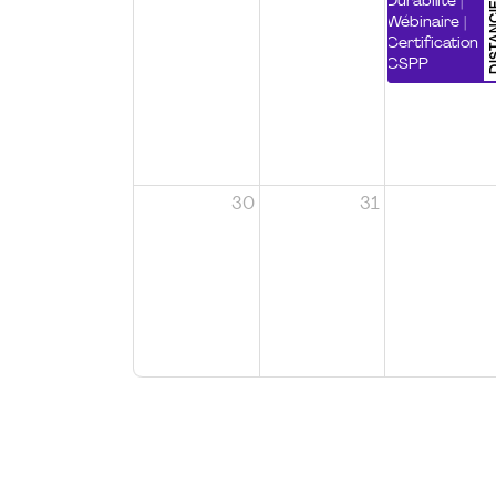
DISTA
Durabilité |
Wébinaire |
Certification
CSPP
30
31