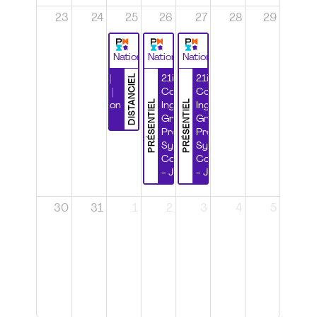
23
24
25
26
27
28
29
National
National
National
DISTANCIEL
Durabilité |
21ième
21ième
Wébinaire |
Congrès
Congrès
PRÉSENTIEL
PRÉSENTIEL
Certification
Ingénierie
Ingénierie
CSPP
Grands
Grands
Projets et
Projets et
Systèmes
Systèmes
Complexes
Complexes
- Jour 1
- Jour 2
30
31
1
2
3
4
5