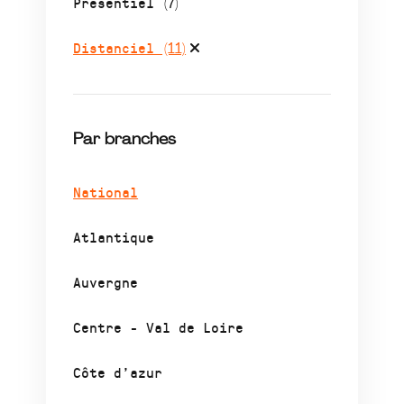
Présentiel
(7)
Distanciel
(11)
Par branches
National
Atlantique
Auvergne
Centre - Val de Loire
Côte d’azur