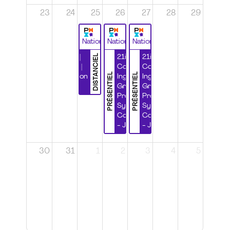
23
24
25
26
27
28
29
National
National
National
DISTANCIEL
Durabilité |
21ième
21ième
Wébinaire |
Congrès
Congrès
PRÉSENTIEL
PRÉSENTIEL
Certification
Ingénierie
Ingénierie
CSPP
Grands
Grands
Projets et
Projets et
Systèmes
Systèmes
Complexes
Complexes
- Jour 1
- Jour 2
30
31
1
2
3
4
5