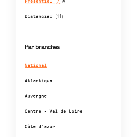
Présentiel
(7)
Distanciel
(11)
Par branches
National
Atlantique
Auvergne
Centre - Val de Loire
Côte d’azur