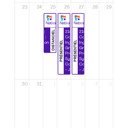
23
24
25
26
27
28
29
National
National
National
DISTANCIEL
Durabilité |
21ième
21ième
Wébinaire |
Congrès
Congrès
PRÉSENTIEL
PRÉSENTIEL
Certification
Ingénierie
Ingénierie
CSPP
Grands
Grands
Projets et
Projets et
Systèmes
Systèmes
Complexes
Complexes
- Jour 1
- Jour 2
30
31
1
2
3
4
5