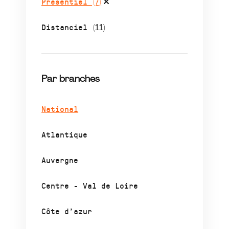
Présentiel
(7)
Distanciel
(11)
Par branches
National
Atlantique
Auvergne
Centre - Val de Loire
Côte d’azur