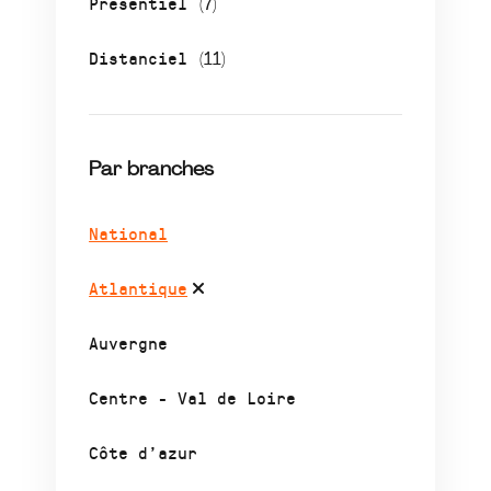
Présentiel
(7)
Distanciel
(11)
Par branches
National
Atlantique
Auvergne
Centre - Val de Loire
Côte d’azur