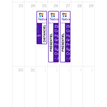
23
24
25
26
27
28
29
National
National
National
DISTANCIEL
Durabilité |
21ième
21ième
Wébinaire |
Congrès
Congrès
PRÉSENTIEL
PRÉSENTIEL
Certification
Ingénierie
Ingénierie
CSPP
Grands
Grands
Projets et
Projets et
Systèmes
Systèmes
Complexes
Complexes
- Jour 1
- Jour 2
30
31
1
2
3
4
5