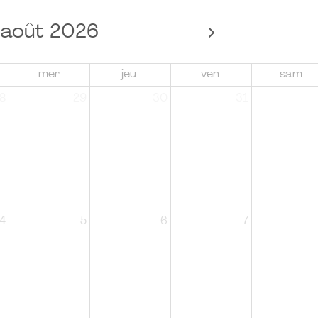
août 2026
mer.
jeu.
ven.
sam.
8
29
30
31
4
5
6
7