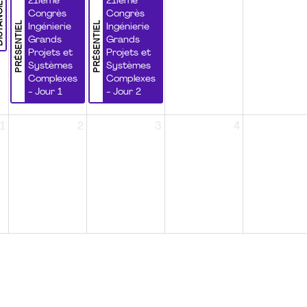
NCIEL
21ième
21ième
Congrès
Congrès
PRÉSENTIEL
PRÉSENTIEL
Ingénierie
Ingénierie
Grands
Grands
Projets et
Projets et
Systèmes
Systèmes
Complexes
Complexes
- Jour 1
- Jour 2
1
2
3
4