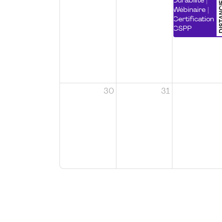
DISTA
Durabilité |
Wébinaire |
Certification
CSPP
30
31