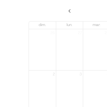
dim.
lun.
mar.
26
27
2
2
3