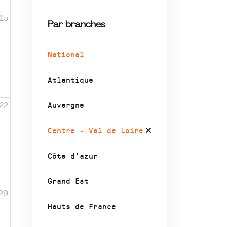
15
Par branches
National
Atlantique
Auvergne
22
Centre - Val de Loire
Côte d’azur
Grand Est
29
Hauts de France