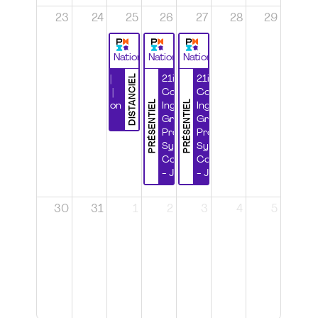
23
24
25
26
27
28
29
National
National
National
DISTANCIEL
Durabilité |
21ième
21ième
Wébinaire |
Congrès
Congrès
PRÉSENTIEL
PRÉSENTIEL
Certification
Ingénierie
Ingénierie
CSPP
Grands
Grands
Projets et
Projets et
Systèmes
Systèmes
Complexes
Complexes
- Jour 1
- Jour 2
30
31
1
2
3
4
5