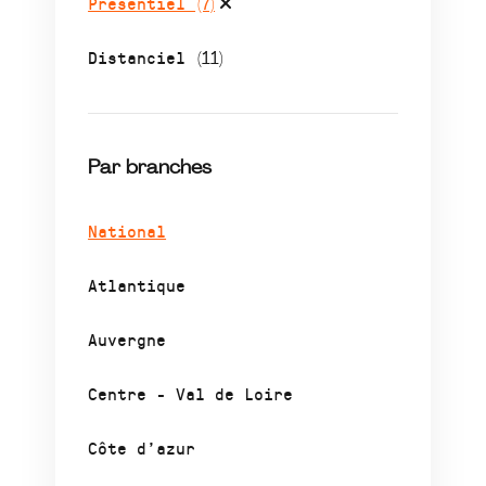
Présentiel
(7)
Distanciel
(11)
Par branches
National
Atlantique
Auvergne
Centre - Val de Loire
Côte d’azur