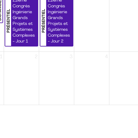
NCIEL
21ième
21ième
Congrès
Congrès
PRÉSENTIEL
PRÉSENTIEL
Ingénierie
Ingénierie
Grands
Grands
Projets et
Projets et
Systèmes
Systèmes
Complexes
Complexes
- Jour 1
- Jour 2
1
2
3
4