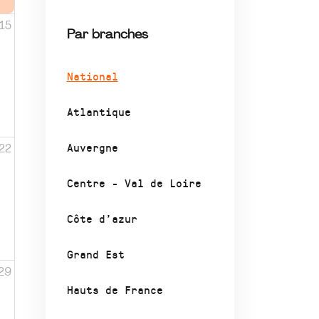
15
Par branches
National
Atlantique
Auvergne
22
Centre - Val de Loire
Côte d’azur
Grand Est
29
Hauts de France