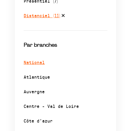
Présentiel
(7)
Distanciel
(11)
Par branches
National
Atlantique
Auvergne
Centre - Val de Loire
Côte d’azur