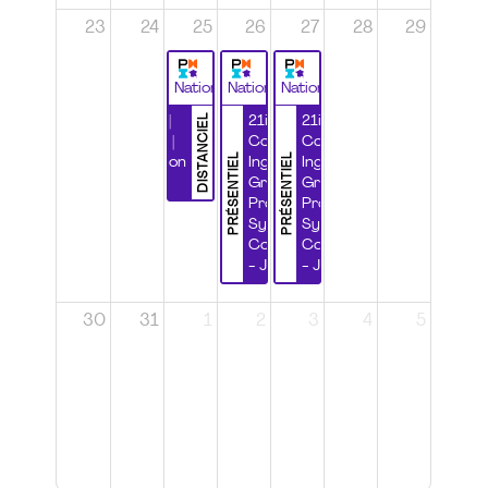
23
24
25
26
27
28
29
National
National
National
DISTANCIEL
Durabilité |
21ième
21ième
Wébinaire |
Congrès
Congrès
PRÉSENTIEL
PRÉSENTIEL
Certification
Ingénierie
Ingénierie
CSPP
Grands
Grands
Projets et
Projets et
Systèmes
Systèmes
Complexes
Complexes
- Jour 1
- Jour 2
30
31
1
2
3
4
5