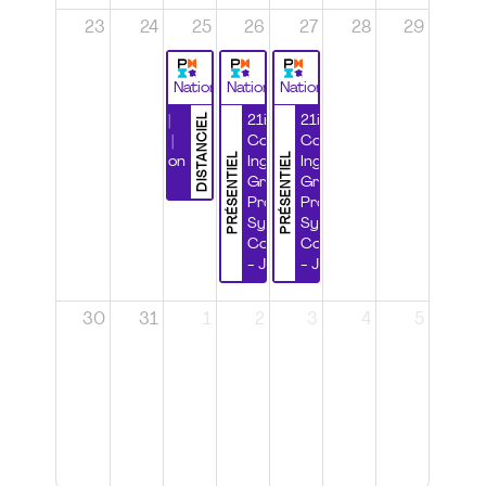
23
24
25
26
27
28
29
National
National
National
DISTANCIEL
Durabilité |
21ième
21ième
Wébinaire |
Congrès
Congrès
PRÉSENTIEL
PRÉSENTIEL
Certification
Ingénierie
Ingénierie
CSPP
Grands
Grands
Projets et
Projets et
Systèmes
Systèmes
Complexes
Complexes
- Jour 1
- Jour 2
30
31
1
2
3
4
5