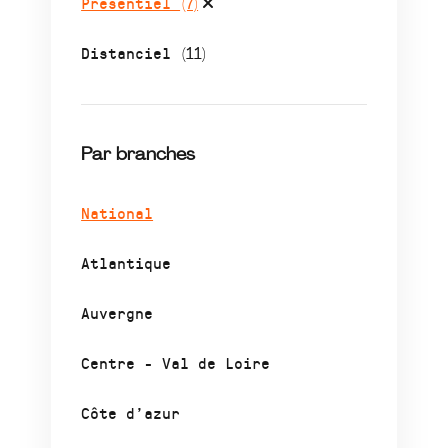
Présentiel
(7)
Distanciel
(11)
Par branches
National
Atlantique
Auvergne
Centre - Val de Loire
Côte d’azur