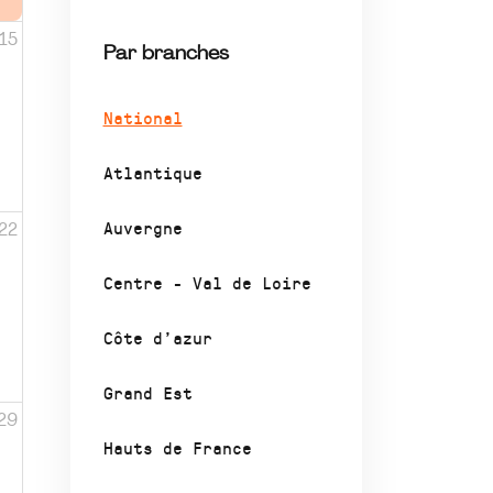
15
Par branches
National
Atlantique
Auvergne
22
Centre - Val de Loire
Côte d’azur
Grand Est
29
Hauts de France