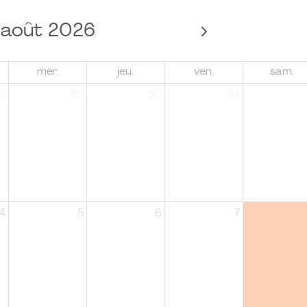
août 2026
mer.
jeu.
ven.
sam.
8
29
30
31
4
5
6
7