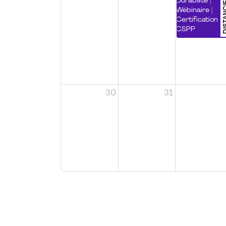
DISTA
Durabilité |
Wébinaire |
Certification
CSPP
30
31