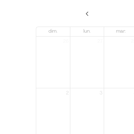
dim.
lun.
mar.
26
27
2
2
3