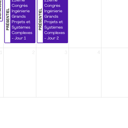
NCIEL
21ième
21ième
Congrès
Congrès
PRÉSENTIEL
PRÉSENTIEL
Ingénierie
Ingénierie
Grands
Grands
Projets et
Projets et
Systèmes
Systèmes
Complexes
Complexes
- Jour 1
- Jour 2
1
2
3
4