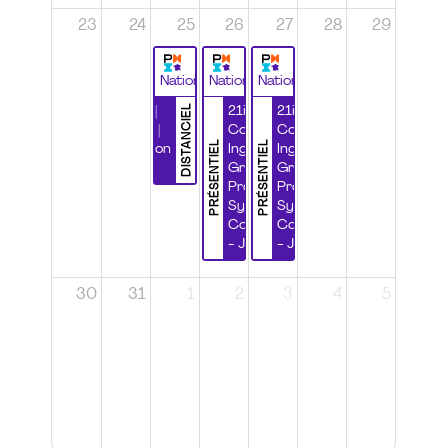
23
24
25
26
27
28
29
National
National
National
DISTANCIEL
Durabilité |
21ième
21ième
Wébinaire |
Congrès
Congrès
PRÉSENTIEL
PRÉSENTIEL
Certification
Ingénierie
Ingénierie
CSPP
Grands
Grands
Projets et
Projets et
Systèmes
Systèmes
Complexes
Complexes
- Jour 1
- Jour 2
30
31
1
2
3
4
5