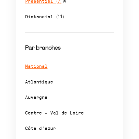
Présentiel
(7)
Distanciel
(11)
Par branches
National
Atlantique
Auvergne
Centre - Val de Loire
Côte d’azur