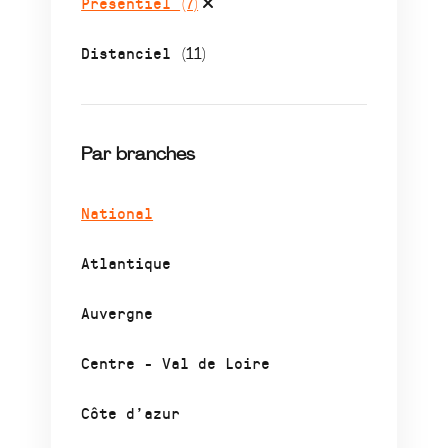
Présentiel
(7)
Distanciel
(11)
Par branches
National
Atlantique
Auvergne
Centre - Val de Loire
Côte d’azur