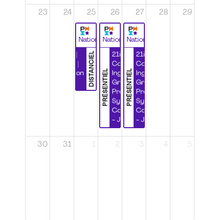
23
24
25
26
27
28
29
National
National
National
DISTANCIEL
Durabilité |
21ième
21ième
Wébinaire |
Congrès
Congrès
PRÉSENTIEL
PRÉSENTIEL
Certification
Ingénierie
Ingénierie
CSPP
Grands
Grands
Projets et
Projets et
Systèmes
Systèmes
Complexes
Complexes
- Jour 1
- Jour 2
30
31
1
2
3
4
5