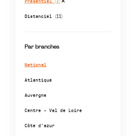
Présentiel
(7)
Distanciel
(11)
Par branches
National
Atlantique
Auvergne
Centre - Val de Loire
Côte d’azur