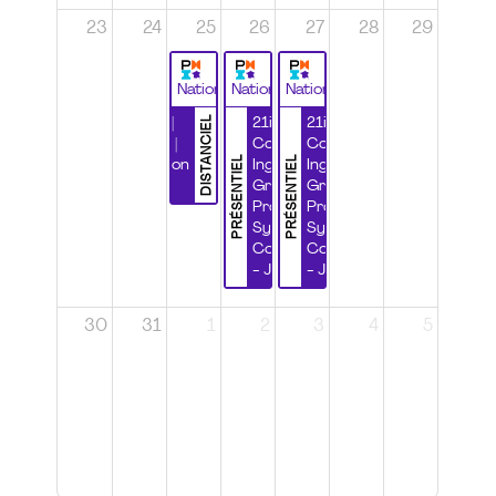
23
24
25
26
27
28
29
National
National
National
DISTANCIEL
Durabilité |
21ième
21ième
Wébinaire |
Congrès
Congrès
PRÉSENTIEL
PRÉSENTIEL
Certification
Ingénierie
Ingénierie
CSPP
Grands
Grands
Projets et
Projets et
Systèmes
Systèmes
Complexes
Complexes
- Jour 1
- Jour 2
30
31
1
2
3
4
5