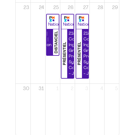
23
24
25
26
27
28
29
National
National
National
DISTANCIEL
Durabilité |
21ième
21ième
Wébinaire |
Congrès
Congrès
PRÉSENTIEL
PRÉSENTIEL
Certification
Ingénierie
Ingénierie
CSPP
Grands
Grands
Projets et
Projets et
Systèmes
Systèmes
Complexes
Complexes
- Jour 1
- Jour 2
30
31
1
2
3
4
5