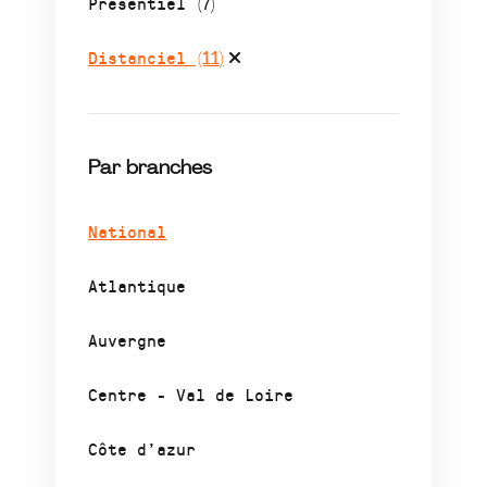
Présentiel
(7)
Distanciel
(11)
Par branches
National
Atlantique
Auvergne
Centre - Val de Loire
Côte d’azur