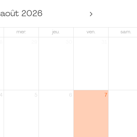
août 2026
mer.
jeu.
ven.
sam.
8
29
30
31
4
5
6
7