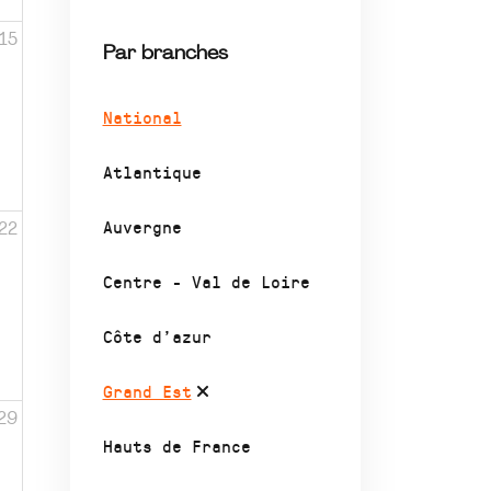
15
Par branches
National
Atlantique
Auvergne
22
Centre - Val de Loire
Côte d’azur
Grand Est
29
Hauts de France