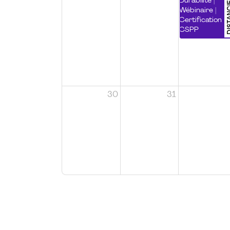
DISTA
Durabilité |
Wébinaire |
Certification
CSPP
30
31