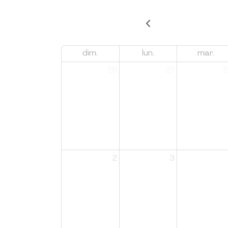
dim.
lun.
mar.
26
27
2
2
3