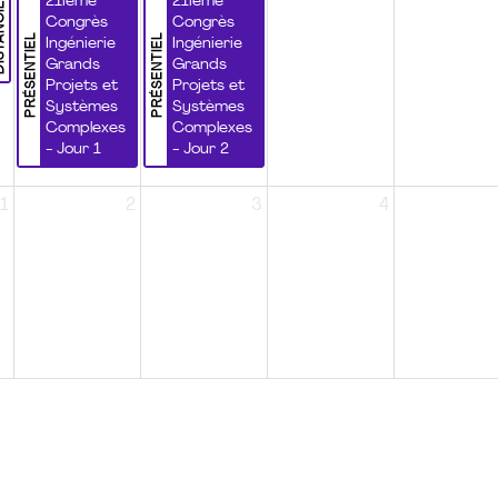
NCIEL
21ième
21ième
Congrès
Congrès
PRÉSENTIEL
PRÉSENTIEL
Ingénierie
Ingénierie
Grands
Grands
Projets et
Projets et
Systèmes
Systèmes
Complexes
Complexes
- Jour 1
- Jour 2
1
2
3
4