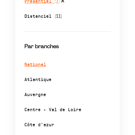
Présentiel
(7)
Distanciel
(11)
Par branches
National
Atlantique
Auvergne
Centre - Val de Loire
Côte d’azur