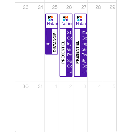
23
24
25
26
27
28
29
National
National
National
DISTANCIEL
Durabilité |
21ième
21ième
Wébinaire |
Congrès
Congrès
PRÉSENTIEL
PRÉSENTIEL
Certification
Ingénierie
Ingénierie
CSPP
Grands
Grands
Projets et
Projets et
Systèmes
Systèmes
Complexes
Complexes
- Jour 1
- Jour 2
30
31
1
2
3
4
5