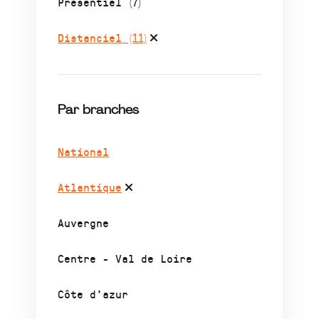
Présentiel
(7)
Distanciel
(11)
Par branches
National
Atlantique
Auvergne
Centre - Val de Loire
Côte d’azur