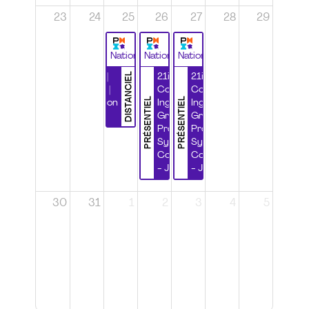
23
24
25
26
27
28
29
National
National
National
DISTANCIEL
Durabilité |
21ième
21ième
Wébinaire |
Congrès
Congrès
PRÉSENTIEL
PRÉSENTIEL
Certification
Ingénierie
Ingénierie
CSPP
Grands
Grands
Projets et
Projets et
Systèmes
Systèmes
Complexes
Complexes
- Jour 1
- Jour 2
30
31
1
2
3
4
5