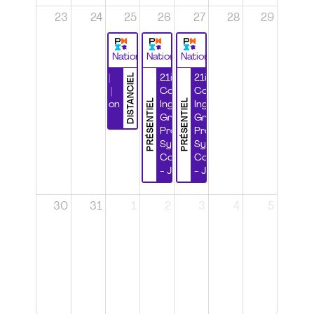
23
24
25
26
27
28
29
National
National
National
DISTANCIEL
Durabilité |
21ième
21ième
Wébinaire |
Congrès
Congrès
PRÉSENTIEL
PRÉSENTIEL
Certification
Ingénierie
Ingénierie
CSPP
Grands
Grands
Projets et
Projets et
Systèmes
Systèmes
Complexes
Complexes
- Jour 1
- Jour 2
30
31
1
2
3
4
5