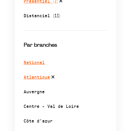
Présentiel
(7)
Distanciel
(11)
Par branches
National
Atlantique
Auvergne
Centre - Val de Loire
Côte d’azur