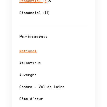
Présentiel
(7)
Distanciel
(11)
Par branches
National
Atlantique
Auvergne
Centre - Val de Loire
Côte d’azur