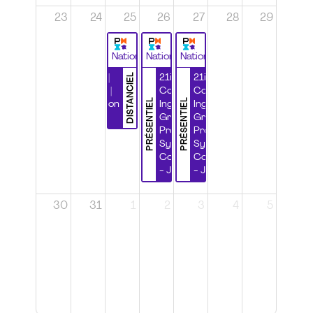
23
24
25
26
27
28
29
National
National
National
DISTANCIEL
Durabilité |
21ième
21ième
Wébinaire |
Congrès
Congrès
PRÉSENTIEL
PRÉSENTIEL
Certification
Ingénierie
Ingénierie
CSPP
Grands
Grands
Projets et
Projets et
Systèmes
Systèmes
Complexes
Complexes
- Jour 1
- Jour 2
30
31
1
2
3
4
5