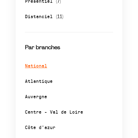
Présentiel
(7)
Distanciel
(11)
Par branches
National
Atlantique
Auvergne
Centre - Val de Loire
Côte d’azur