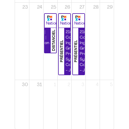
23
24
25
26
27
28
29
National
National
National
DISTANCIEL
Durabilité |
21ième
21ième
Wébinaire |
Congrès
Congrès
PRÉSENTIEL
PRÉSENTIEL
Certification
Ingénierie
Ingénierie
CSPP
Grands
Grands
Projets et
Projets et
Systèmes
Systèmes
Complexes
Complexes
- Jour 1
- Jour 2
30
31
1
2
3
4
5