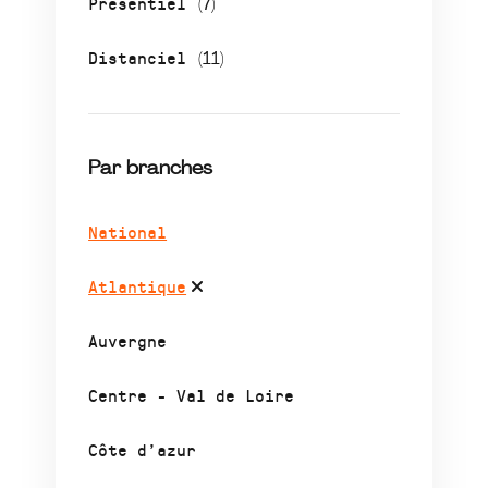
Présentiel
(7)
Distanciel
(11)
Par branches
National
Atlantique
Auvergne
Centre - Val de Loire
Côte d’azur