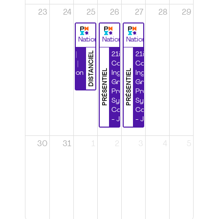
23
24
25
26
27
28
29
National
National
National
DISTANCIEL
Durabilité |
21ième
21ième
Wébinaire |
Congrès
Congrès
PRÉSENTIEL
PRÉSENTIEL
Certification
Ingénierie
Ingénierie
CSPP
Grands
Grands
Projets et
Projets et
Systèmes
Systèmes
Complexes
Complexes
- Jour 1
- Jour 2
30
31
1
2
3
4
5