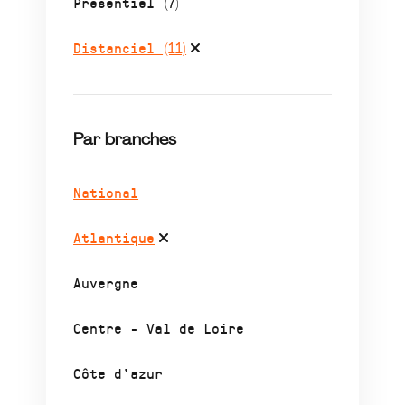
Présentiel
(7)
Distanciel
(11)
Par branches
National
Atlantique
Auvergne
Centre - Val de Loire
Côte d’azur