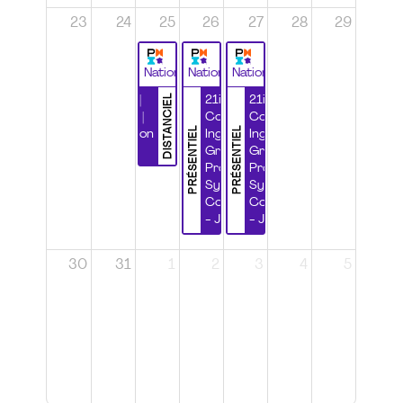
23
24
25
26
27
28
29
National
National
National
DISTANCIEL
Durabilité |
21ième
21ième
Wébinaire |
Congrès
Congrès
PRÉSENTIEL
PRÉSENTIEL
Certification
Ingénierie
Ingénierie
CSPP
Grands
Grands
Projets et
Projets et
Systèmes
Systèmes
Complexes
Complexes
- Jour 1
- Jour 2
30
31
1
2
3
4
5