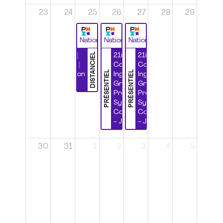
23
24
25
26
27
28
29
National
National
National
DISTANCIEL
Durabilité |
21ième
21ième
Wébinaire |
Congrès
Congrès
PRÉSENTIEL
PRÉSENTIEL
Certification
Ingénierie
Ingénierie
CSPP
Grands
Grands
Projets et
Projets et
Systèmes
Systèmes
Complexes
Complexes
- Jour 1
- Jour 2
30
31
1
2
3
4
5