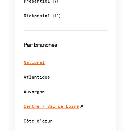
Présentiel
(7)
Distanciel
(11)
Par branches
National
Atlantique
Auvergne
Centre - Val de Loire
Côte d’azur