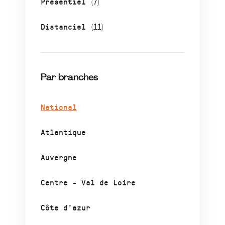
Présentiel
(7)
Distanciel
(11)
Par branches
National
Atlantique
Auvergne
Centre - Val de Loire
Côte d’azur