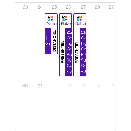
23
24
25
26
27
28
29
National
National
National
DISTANCIEL
Durabilité |
21ième
21ième
Wébinaire |
Congrès
Congrès
PRÉSENTIEL
PRÉSENTIEL
Certification
Ingénierie
Ingénierie
CSPP
Grands
Grands
Projets et
Projets et
Systèmes
Systèmes
Complexes
Complexes
- Jour 1
- Jour 2
30
31
1
2
3
4
5