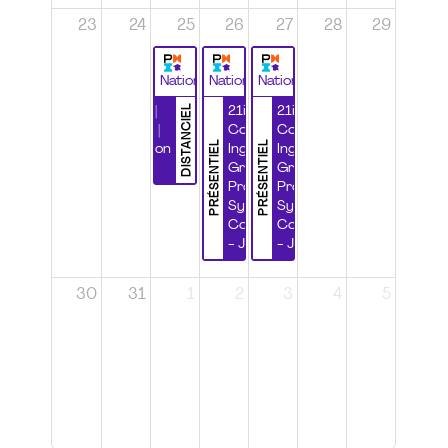
23
24
25
26
27
28
29
National
National
National
DISTANCIEL
Durabilité |
21ième
21ième
Wébinaire |
Congrès
Congrès
PRÉSENTIEL
PRÉSENTIEL
Certification
Ingénierie
Ingénierie
CSPP
Grands
Grands
Projets et
Projets et
Systèmes
Systèmes
Complexes
Complexes
- Jour 1
- Jour 2
30
31
1
2
3
4
5