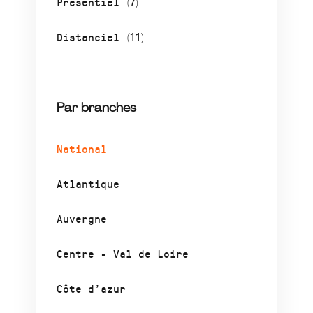
Présentiel
(7)
Distanciel
(11)
Par branches
National
Atlantique
Auvergne
Centre - Val de Loire
Côte d’azur