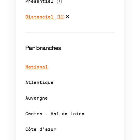
Présentiel
(7)
Distanciel
(11)
Par branches
National
Atlantique
Auvergne
Centre - Val de Loire
Côte d’azur