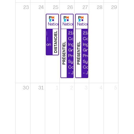
23
24
25
26
27
28
29
National
National
National
DISTANCIEL
Durabilité |
21ième
21ième
Wébinaire |
Congrès
Congrès
PRÉSENTIEL
PRÉSENTIEL
Certification
Ingénierie
Ingénierie
CSPP
Grands
Grands
Projets et
Projets et
Systèmes
Systèmes
Complexes
Complexes
- Jour 1
- Jour 2
30
31
1
2
3
4
5