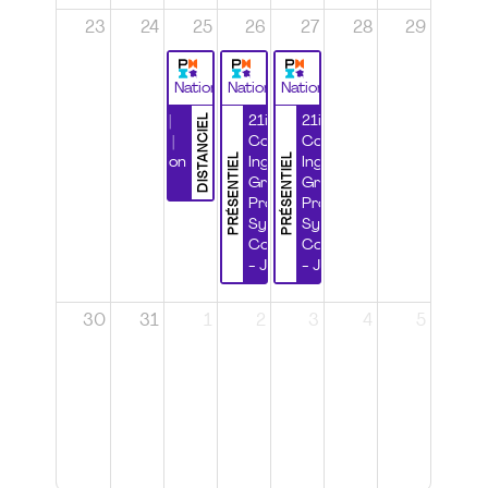
23
24
25
26
27
28
29
National
National
National
DISTANCIEL
Durabilité |
21ième
21ième
Wébinaire |
Congrès
Congrès
PRÉSENTIEL
PRÉSENTIEL
Certification
Ingénierie
Ingénierie
CSPP
Grands
Grands
Projets et
Projets et
Systèmes
Systèmes
Complexes
Complexes
- Jour 1
- Jour 2
30
31
1
2
3
4
5