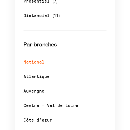
Présentiel
(7)
Distanciel
(11)
Par branches
National
Atlantique
Auvergne
Centre - Val de Loire
Côte d’azur