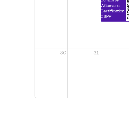
DISTA
Durabilité |
Wébinaire |
Certification
CSPP
30
31