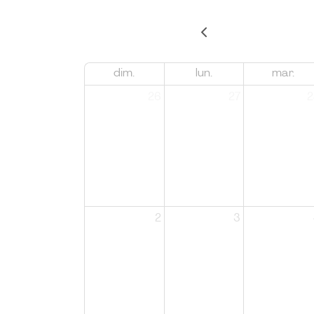
dim.
lun.
mar.
26
27
2
2
3