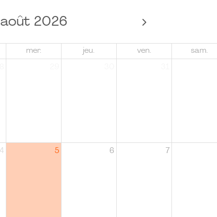
août 2026
mer.
jeu.
ven.
sam.
8
29
30
31
4
5
6
7