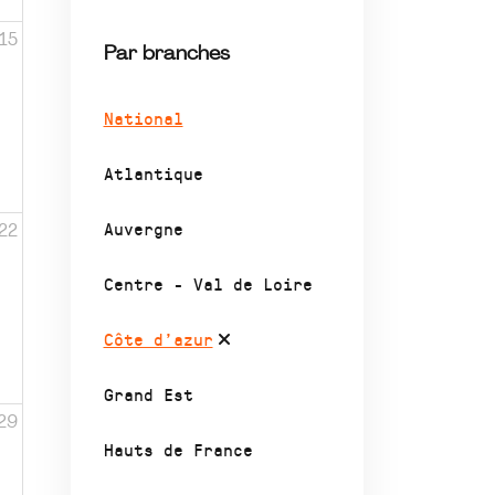
15
Par branches
National
Atlantique
Auvergne
22
Centre - Val de Loire
Côte d’azur
Grand Est
29
Hauts de France