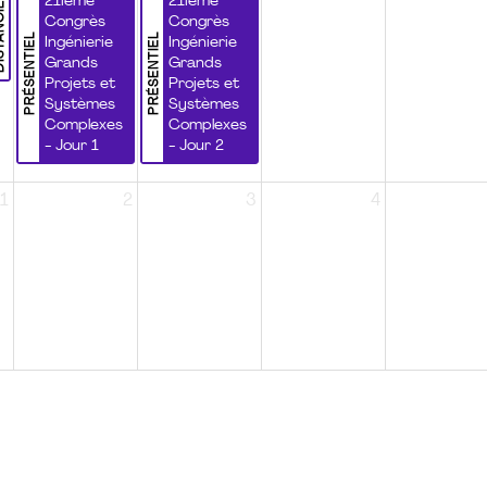
NCIEL
21ième
21ième
Congrès
Congrès
PRÉSENTIEL
PRÉSENTIEL
Ingénierie
Ingénierie
Grands
Grands
Projets et
Projets et
Systèmes
Systèmes
Complexes
Complexes
- Jour 1
- Jour 2
1
2
3
4