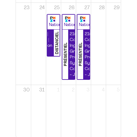
23
24
25
26
27
28
29
National
National
National
DISTANCIEL
Durabilité |
21ième
21ième
Wébinaire |
Congrès
Congrès
PRÉSENTIEL
PRÉSENTIEL
Certification
Ingénierie
Ingénierie
CSPP
Grands
Grands
Projets et
Projets et
Systèmes
Systèmes
Complexes
Complexes
- Jour 1
- Jour 2
30
31
1
2
3
4
5