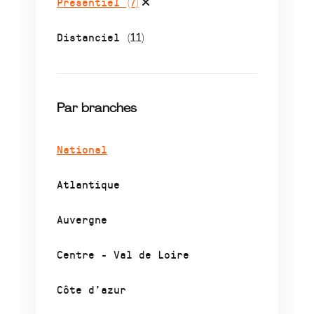
Présentiel
(7)
Distanciel
(11)
Par branches
National
Atlantique
Auvergne
Centre - Val de Loire
Côte d’azur