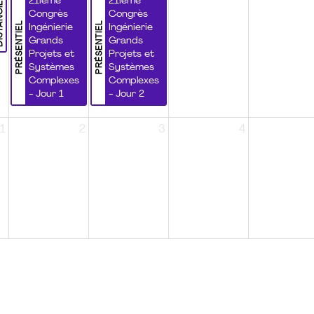
NCIEL
21ième
21ième
Congrès
Congrès
PRÉSENTIEL
PRÉSENTIEL
Ingénierie
Ingénierie
Grands
Grands
Projets et
Projets et
Systèmes
Systèmes
Complexes
Complexes
- Jour 1
- Jour 2
1
2
3
4