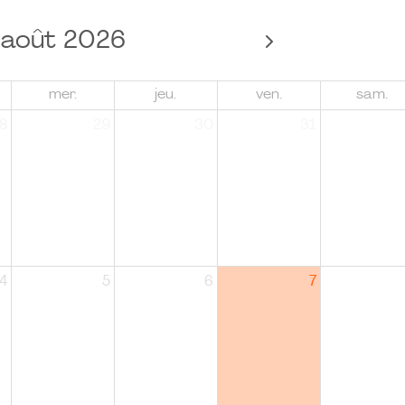
août 2026
mer.
jeu.
ven.
sam.
8
29
30
31
4
5
6
7