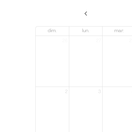
dim.
lun.
mar.
26
27
2
2
3