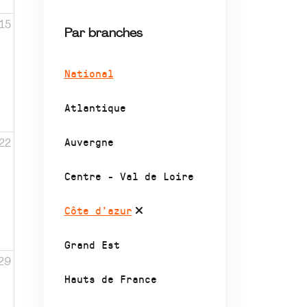
15
Par branches
National
Atlantique
Auvergne
22
Centre - Val de Loire
Côte d’azur
Grand Est
29
Hauts de France