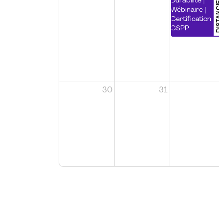
DISTA
Durabilité |
Wébinaire |
Certification
CSPP
30
31